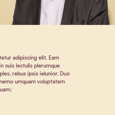
etur adipiscing elit. Eam
in suis lectulis plerumque
ples, rebus ipsis ielunior. Duo
am nemo umquam voluptatem
nquam;