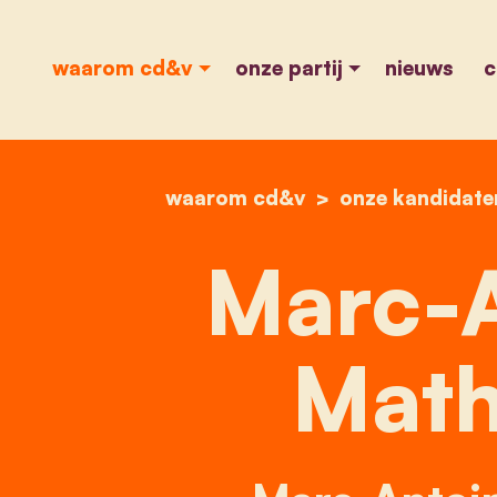
waarom cd&v
onze partij
nieuws
c
waarom cd&v
onze kandidate
Marc-A
Math