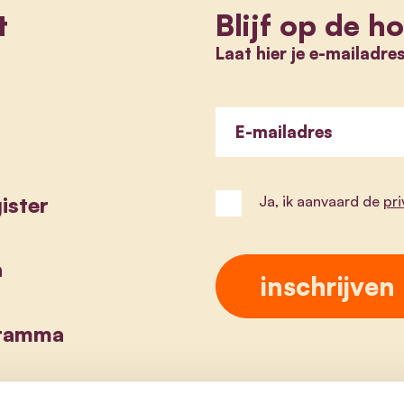
t
Blijf op de h
Laat hier je e-mailadre
E-mailadres
ister
Ja, ik aanvaard de
pr
a
gramma