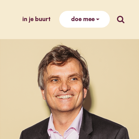
in je buurt
zoek op
doe mee