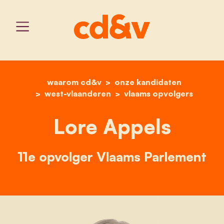
waarom cd&v
home
onze kandidaten
lore appels
west-vlaanderen
vlaams opvolgers
Lore Appels
11e opvolger Vlaams Parlement