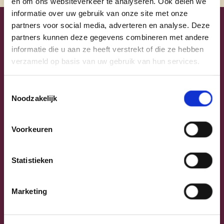
en om ons websiteverkeer te analyseren. Ook delen we
informatie over uw gebruik van onze site met onze
partners voor social media, adverteren en analyse. Deze
Uw lijsttrekkers
partners kunnen deze gegevens combineren met andere
informatie die u aan ze heeft verstrekt of die ze hebben
verzameld op basis van uw gebruik van hun services.
Toestemmingsselectie
Noodzakelijk
Voorkeuren
Statistieken
Previous
Next
Marketing