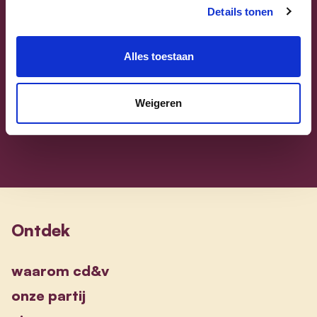
Details tonen
Sammy Mahdi
Vlaams-Brabant | Federaal Parlement
Alles toestaan
Sammy Mahdi
alle kandidaten
Weigeren
Ontdek
waarom cd&v
onze partij