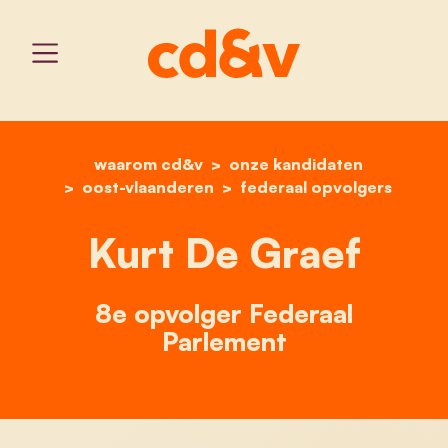
waarom cd&v
home
onze kandidaten
kurt de graef
oost-vlaanderen
federaal opvolgers
Kurt De Graef
8e opvolger Federaal
Parlement