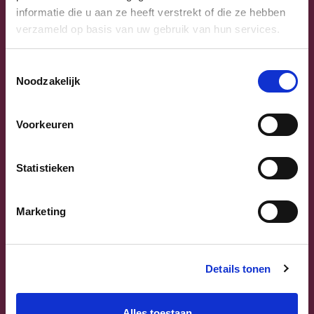
informatie die u aan ze heeft verstrekt of die ze hebben
verzameld op basis van uw gebruik van hun services.
Toestemmingsselectie
Noodzakelijk
Previous
Next
Voorkeuren
Statistieken
Marketing
Sammy Mahdi
Vlaams-Brabant | Federaal Parlement
Details tonen
Sammy Mahdi
alle kandidaten
Alles toestaan