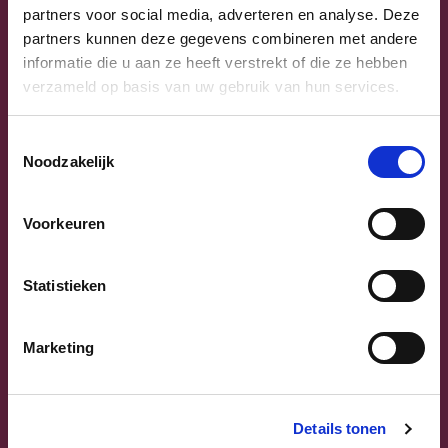
Uw lijsttrekkers
partners voor social media, adverteren en analyse. Deze
partners kunnen deze gegevens combineren met andere
informatie die u aan ze heeft verstrekt of die ze hebben
verzameld op basis van uw gebruik van hun services.
Toestemmingsselectie
Noodzakelijk
Voorkeuren
Previous
Next
Statistieken
Marketing
Sammy Mahdi
Details tonen