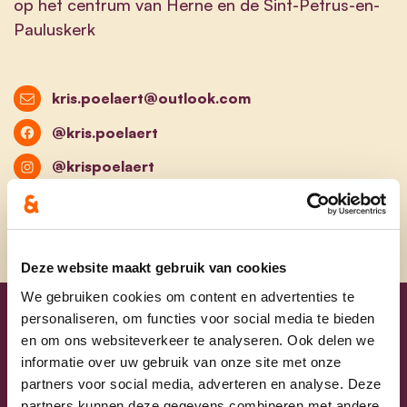
op het centrum van Herne en de Sint-Petrus-en-
Pauluskerk
kris.poelaert@outlook.com
@kris.poelaert
@krispoelaert
Deze website maakt gebruik van cookies
We gebruiken cookies om content en advertenties te
personaliseren, om functies voor social media te bieden
Uw lijsttrekkers
en om ons websiteverkeer te analyseren. Ook delen we
informatie over uw gebruik van onze site met onze
partners voor social media, adverteren en analyse. Deze
partners kunnen deze gegevens combineren met andere