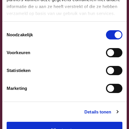
informatie die u aan ze heeft verstrekt of die ze hebben
verzameld op basis van uw gebruik van hun services.
Toestemmingsselectie
Noodzakelijk
Previous
Next
Voorkeuren
Statistieken
Marketing
Sammy Mahdi
Vlaams-Brabant | Federaal Parlement
Details tonen
Sammy Mahdi
alle kandidaten