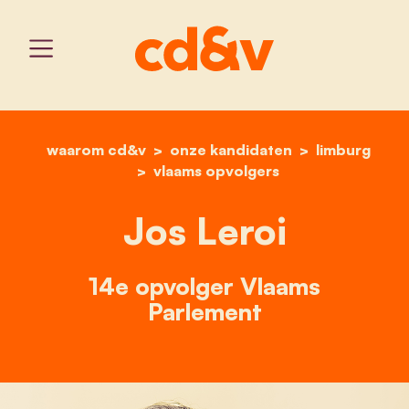
waarom cd&v
onze kandidaten
home
jos leroi
limburg
vlaams opvolgers
Jos Leroi
14e opvolger Vlaams
Parlement