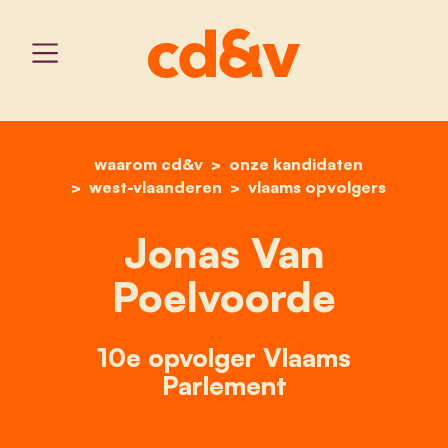
waarom cd&v
home
onze kandidaten
jonas van poelvoorde
west-vlaanderen
vlaams opvolgers
Jonas Van
Poelvoorde
10e opvolger Vlaams
Parlement