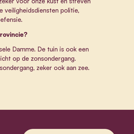
eker voor onze kust en streven
 veiligheidsdiensten politie,
efensie.
provincie?
ijsele Damme. De tuin is ook een
zicht op de zonsondergang.
nsondergang, zeker ook aan zee.