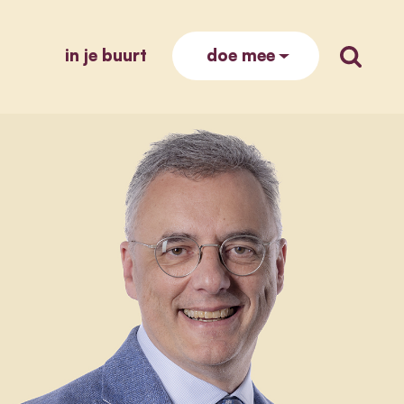
in je buurt
zoek op
doe mee