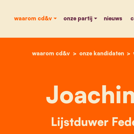
waarom cd&v
onze partij
nieuws
c
waarom cd&v
onze kandidaten
Joachi
Lijstduwer Fed