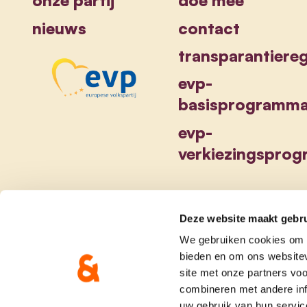
onze partij
doe mee
nieuws
contact
transparantiereg
evp-
basisprogramm
evp-
verkiezingspro
Deze website maakt gebru
We gebruiken cookies om c
bieden en om ons websitev
site met onze partners vo
combineren met andere inf
uw gebruik van hun servic