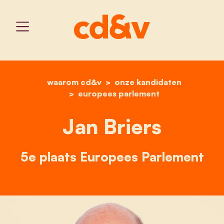
waarom cd&v
home
onze kandidaten
jan briers
europees parlement
Jan Briers
5e plaats Europees Parlement