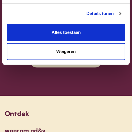
Details tonen
Sammy Mahdi
Alles toestaan
Vlaams-Brabant | Federaal Parlement
Weigeren
Sammy Mahdi
alle kandidaten
Ontdek
waarom cd&v