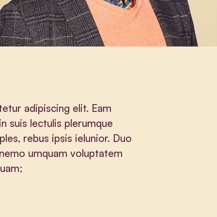
etur adipiscing elit. Eam
in suis lectulis plerumque
ples, rebus ipsis ielunior. Duo
am nemo umquam voluptatem
nquam;