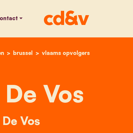
ontact
en
home
helmut de vos
brussel
vlaams opvolgers
 De Vos
 De Vos