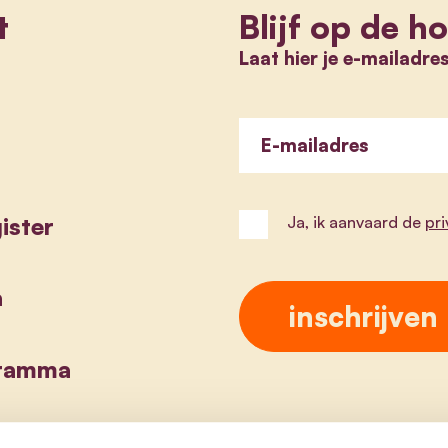
t
Blijf op de h
Laat hier je e-mailadre
E-mailadres
ister
Ja, ik aanvaard de
pr
a
gramma