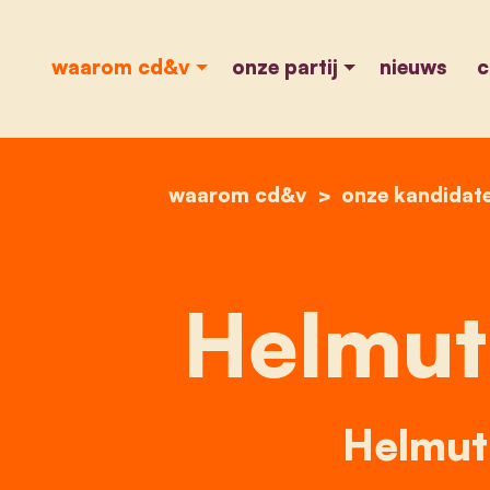
waarom cd&v
onze partij
nieuws
c
waarom cd&v
onze kandidat
Helmut
Helmut