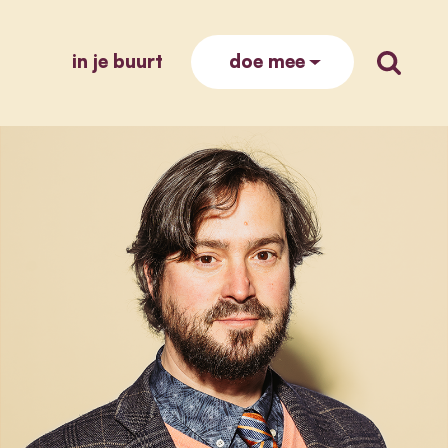
in je buurt
zoek op
doe mee