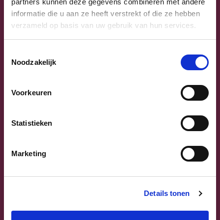
partners kunnen deze gegevens combineren met andere
informatie die u aan ze heeft verstrekt of die ze hebben
verzameld op basis van uw gebruik van hun services.
Toestemmingsselectie
Noodzakelijk
Previous
Next
Voorkeuren
Statistieken
Marketing
Sammy Mahdi
Vlaams-Brabant | Federaal Parlement
Details tonen
Sammy Mahdi
alle kandidaten