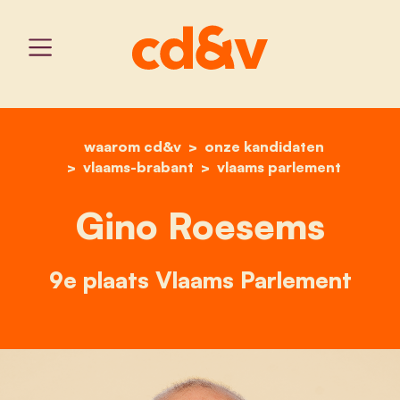
waarom cd&v
home
onze kandidaten
gino roesems
vlaams-brabant
vlaams parlement
Gino Roesems
9e plaats Vlaams Parlement