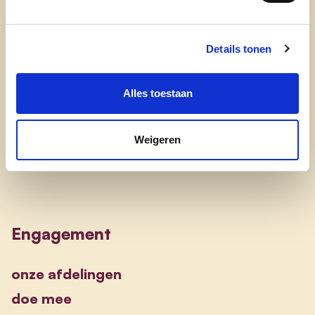
waarom cd&v
Details tonen
onze partij
nieuws
Alles toestaan
Weigeren
Engagement
onze afdelingen
doe mee