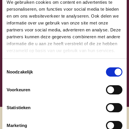
We gebruiken cookies om content en advertenties te
personaliseren, om functies voor social media te bieden
en om ons websiteverkeer te analyseren. Ook delen we
informatie over uw gebruik van onze site met onze
partners voor social media, adverteren en analyse. Deze
partners kunnen deze gegevens combineren met andere
Sammy Mahdi
informatie die u aan ze heeft verstrekt of die ze hebben
verzameld op basis van uw gebruik van hun services.
Vlaams-Brabant | Federaal Parlement
Sammy Mahdi
Toestemmingsselectie
alle kandidaten
Noodzakelijk
Voorkeuren
Statistieken
Ontdek
Marketing