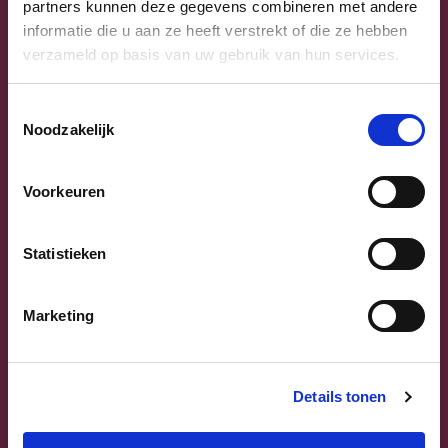
partners kunnen deze gegevens combineren met andere
informatie die u aan ze heeft verstrekt of die ze hebben
verzameld op basis van uw gebruik van hun services.
Toestemmingsselectie
Noodzakelijk
Previous
Next
Voorkeuren
Statistieken
Marketing
Sammy Mahdi
Vlaams-Brabant | Federaal Parlement
Details tonen
Sammy Mahdi