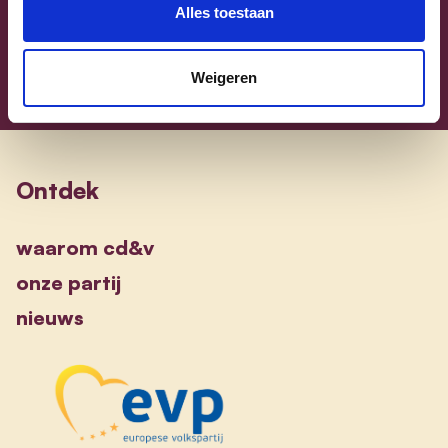
alle kandidaten
Alles toestaan
Weigeren
Ontdek
waarom cd&v
onze partij
nieuws