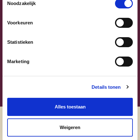
Noodzakelijk
Voorkeuren
Sammy Mahdi
Statistieken
Vlaams-Brabant | Federaal Parlement
Marketing
Sammy Mahdi
alle kandidaten
Details tonen
Alles toestaan
Ontdek
Weigeren