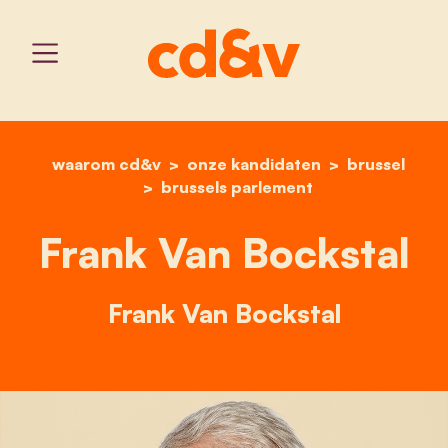
waarom cd&v
onze kandidaten
home
frank van bockstal
brussel
brussels parlement
Frank Van Bockstal
Frank Van Bockstal