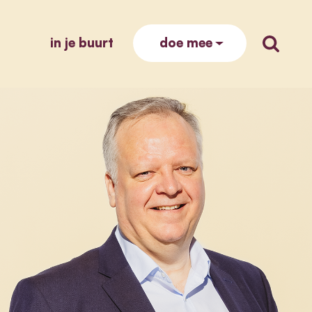
in je buurt
zoek op
doe mee