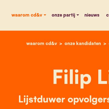
waarom cd&v
onze partij
nieuws
c
waarom cd&v
onze kandidaten
Filip 
Lijstduwer opvolger