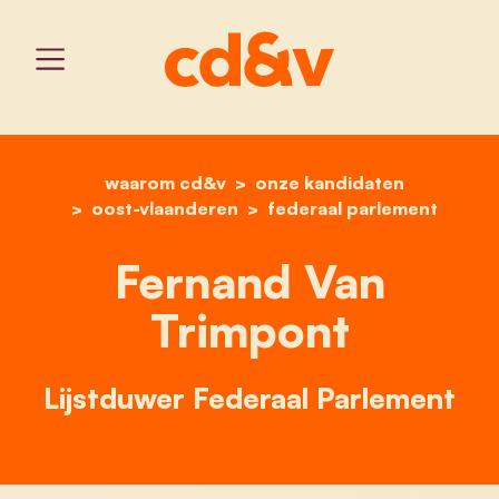
waarom cd&v
home
onze kandidaten
fernand van trimpont
oost-vlaanderen
federaal parlement
Fernand Van
Trimpont
Lijstduwer Federaal Parlement