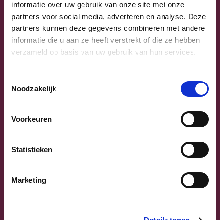
informatie over uw gebruik van onze site met onze
partners voor social media, adverteren en analyse. Deze
Uw lijsttrekkers
partners kunnen deze gegevens combineren met andere
informatie die u aan ze heeft verstrekt of die ze hebben
verzameld op basis van uw gebruik van hun services.
Toestemmingsselectie
Noodzakelijk
Voorkeuren
Previous
Next
Statistieken
Marketing
Details tonen