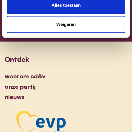
Sammy Mahdi
alle kandidaten
Alles toestaan
Weigeren
Ontdek
waarom cd&v
onze partij
nieuws