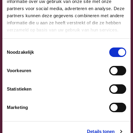
informatie over uw gebruik van onze site met onze
Uw lijsttrekkers
partners voor social media, adverteren en analyse. Deze
partners kunnen deze gegevens combineren met andere
informatie die u aan ze heeft verstrekt of die ze hebben
verzameld op basis van uw gebruik van hun services.
Toestemmingsselectie
Noodzakelijk
Voorkeuren
Previous
Next
Statistieken
Marketing
Details tonen