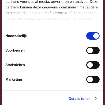
partners voor social media, adverteren en analyse. Deze
partners kunnen deze gegevens combineren met andere
informatie die u aan ze heeft verstrekt of die ze hebben
verzameld op basis van uw gebruik van hun services.
Toestemmingsselectie
Noodzakelijk
Voorkeuren
Previous
Next
Statistieken
Marketing
Sammy Mahdi
Details tonen
Vlaams-Brabant | Federaal Parlement