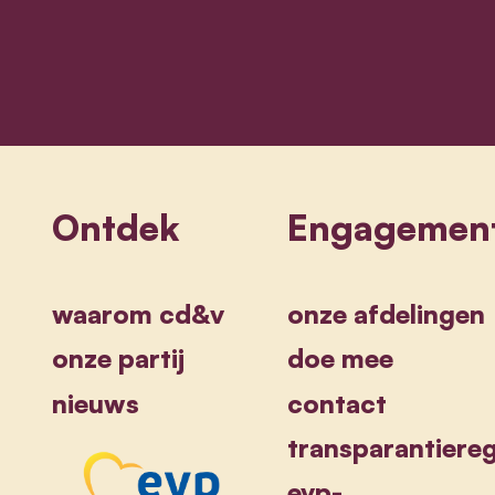
Sammy Mahdi
Ontdek
Engagemen
waarom cd&v
onze afdelingen
onze partij
doe mee
nieuws
contact
transparantiereg
evp-