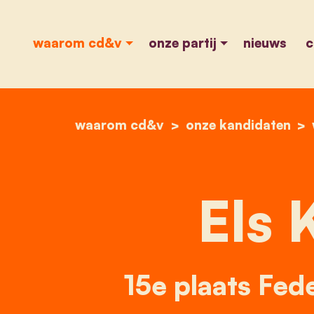
waarom cd&v
onze partij
nieuws
c
waarom cd&v
onze kandidaten
Els 
15e plaats Fed