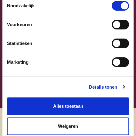
Noodzakelijk
Voorkeuren
Sammy Mahdi
Statistieken
Vlaams-Brabant | Federaal Parlement
Marketing
Sammy Mahdi
alle kandidaten
Details tonen
Alles toestaan
Ontdek
Weigeren