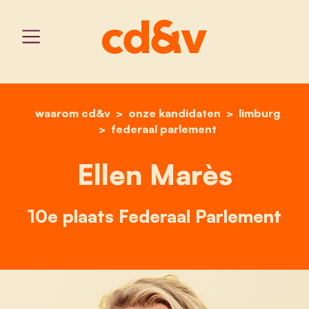
waarom cd&v
onze kandidaten
home
ellen marès
limburg
federaal parlement
Ellen Marès
10e plaats Federaal Parlement