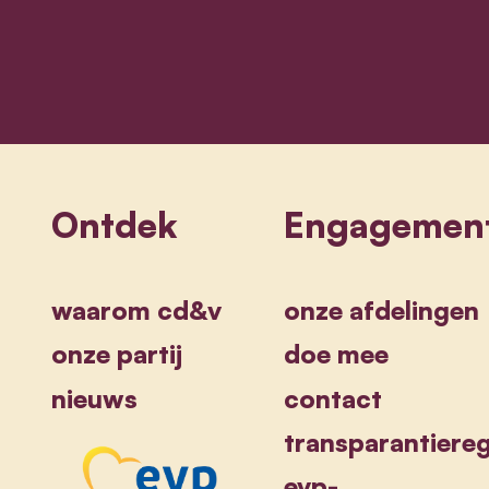
Sammy Mahdi
Ontdek
Engagemen
waarom cd&v
onze afdelingen
onze partij
doe mee
nieuws
contact
transparantiereg
evp-