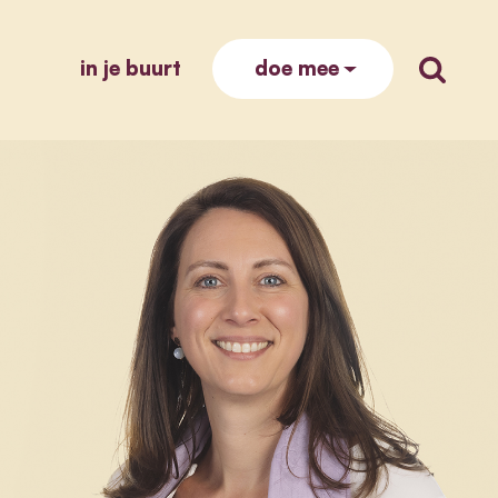
in je buurt
zoek op
doe mee