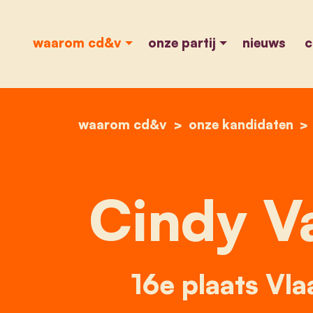
waarom cd&v
onze partij
nieuws
c
waarom cd&v
onze kandidaten
Cindy V
16e plaats Vl