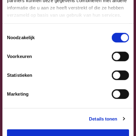
partners kunnen deze gegevens combineren met andere
informatie die u aan ze heeft verstrekt of die ze hebben
verzameld op basis van uw gebruik van hun services.
Toestemmingsselectie
Noodzakelijk
Previous
Next
Voorkeuren
Statistieken
Marketing
Sammy Mahdi
Vlaams-Brabant | Federaal Parlement
Details tonen
Sammy Mahdi
alle kandidaten