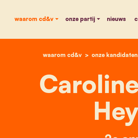
waarom cd&v
onze partij
nieuws
c
waarom cd&v
onze kandidaten
Caroline
Hey