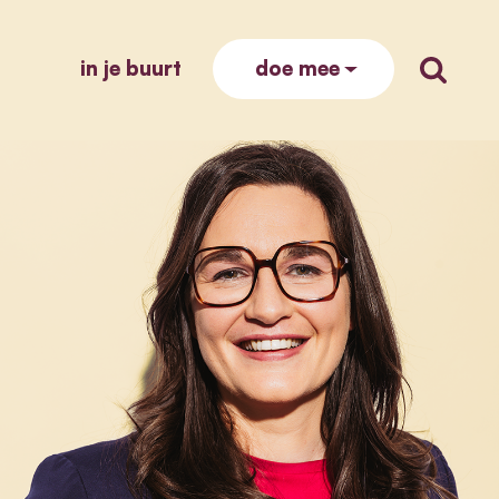
in je buurt
zoek op
doe mee