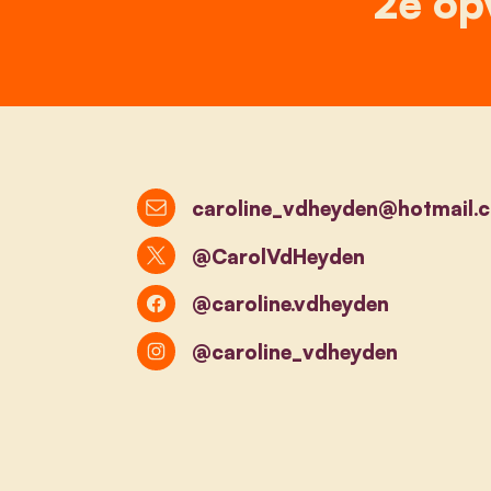
2e op
caroline_vdheyden@hotmail.
@CarolVdHeyden
@caroline.vdheyden
@caroline_vdheyden