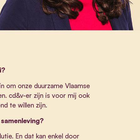
i?
jks in om onze duurzame Vlaamse
n. cd&v-er zijn is voor mij ook
d te willen zijn.
e samenleving?
olutie. En dat kan enkel door