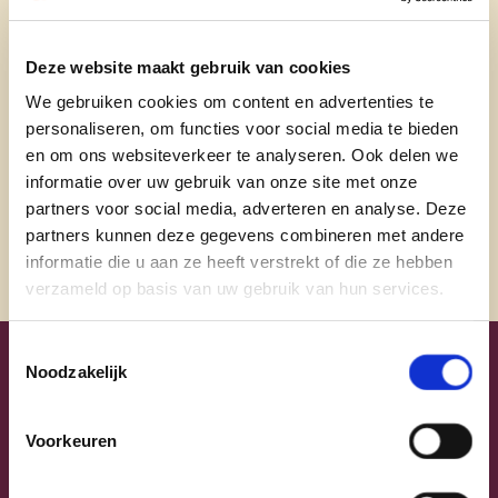
brigitte.balfoort@icloud.com
Bezoek website
Deze website maakt gebruik van cookies
@BriBalfoort
We gebruiken cookies om content en advertenties te
personaliseren, om functies voor social media te bieden
@balfoortbrigitte
en om ons websiteverkeer te analyseren. Ook delen we
@brigittebalfoort_simple_style
informatie over uw gebruik van onze site met onze
partners voor social media, adverteren en analyse. Deze
partners kunnen deze gegevens combineren met andere
informatie die u aan ze heeft verstrekt of die ze hebben
verzameld op basis van uw gebruik van hun services.
Toestemmingsselectie
Noodzakelijk
Uw lijsttrekkers
Voorkeuren