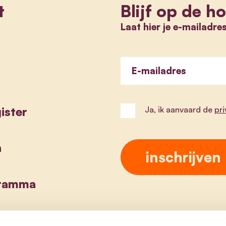
t
Blijf op de h
Laat hier je e-mailadre
E-mailadres
ister
Ja, ik aanvaard de
pr
a
gramma