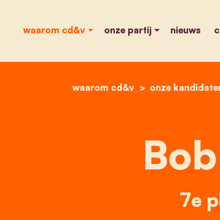
waarom cd&v
onze partij
nieuws
c
waarom cd&v
onze kandidate
Bob 
7e p