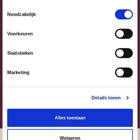
Previous
Next
Toestemmingsselectie
Noodzakelijk
Voorkeuren
Statistieken
Sammy Mahdi
Vlaams-Brabant | Federaal Parlement
Marketing
Sammy Mahdi
alle kandidaten
Details tonen
Alles toestaan
Weigeren