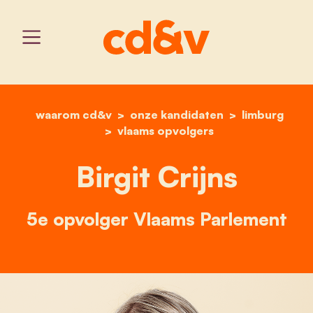
waarom cd&v
onze kandidaten
home
birgit crijns
limburg
vlaams opvolgers
Birgit Crijns
5e opvolger Vlaams Parlement