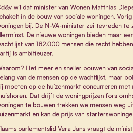
d&v wil dat minister van Wonen Matthias Diepe
chakelt in de bouw van sociale woningen. Vori
oningen bij. De N-VA-minister zei tevreden te z
llerminst. De nieuwe woningen bieden maar een
achtlijst van 182.000 mensen die recht hebben
artij is ambitieuzer.
aarom? Het meer en sneller bouwen van sociale
elang van de mensen op de wachtlijst, maar oo
ij moeten op de huizenmarkt concurreren met m
huishoren. Dat drijft de woningprijzen fors om
oningen te bouwen trekken we mensen weg uit
uizenmarkt en kan de prijs van starterswoning
laams parlementslid Vera Jans vraagt de minist