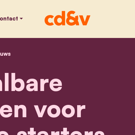
ontact
euws
home
betaalbare woningen voor werkende starters
lbare
en voor
 starters