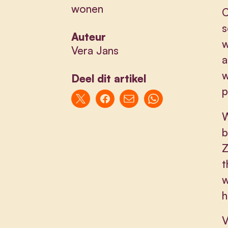
wonen
C
s
Auteur
w
Vera Jans
a
w
Deel dit artikel
p
W
b
Z
t
w
h
V