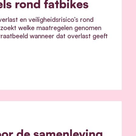
ls rond fatbikes
last en veiligheidsrisico’s rond
nderzoekt welke maatregelen genomen
raatbeeld wanneer dat overlast geeft
oor de samenleving