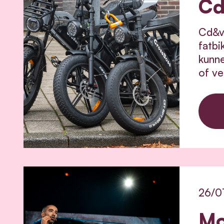
Cd
Cd&v 
fatbi
kunne
of ve
26/0
Mo