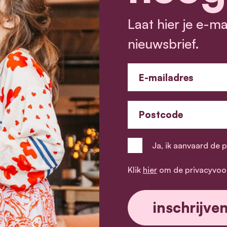
Laat hier je e-m
nieuwsbrief.
E-mailadres
Postcode
Ja, ik aanvaard de 
Klik
hier
om de privacyvoo