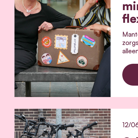
mi
fle
Mante
zorgs
allee
12/0