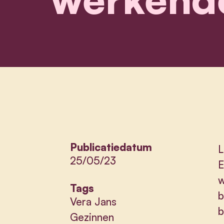
Publicatiedatum
L
25/05/23
E
w
Tags
b
Vera Jans
b
Gezinnen