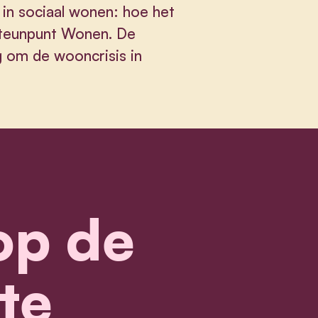
 in sociaal wonen: hoe het
 Steunpunt Wonen. De
g om de wooncrisis in
 op de
te