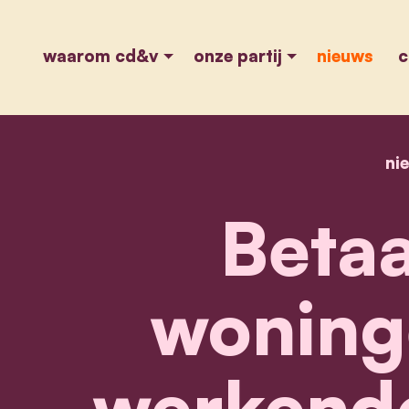
waarom cd&v
onze partij
nieuws
c
ni
Betaa
woning
werkende