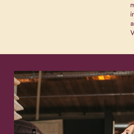
m
i
a
V