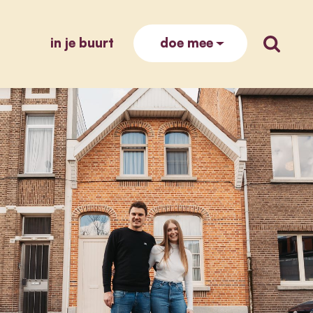
in je buurt
zoek op
doe mee