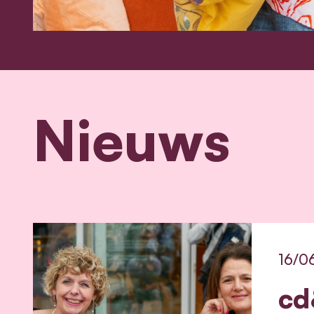
Nieuws
16/0
cd