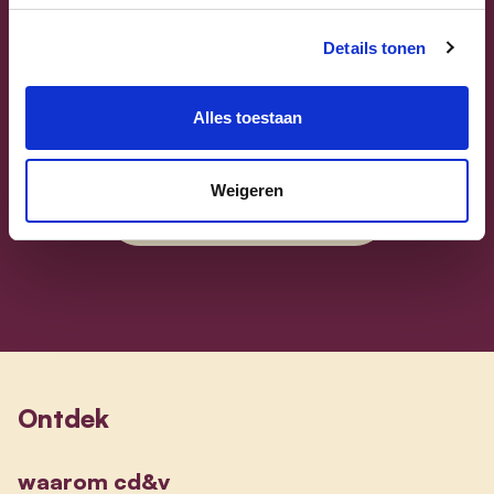
Details tonen
Sammy Mahdi
Alles toestaan
Vlaams-Brabant | Federaal Parlement
Weigeren
Sammy Mahdi
alle kandidaten
Ontdek
waarom cd&v