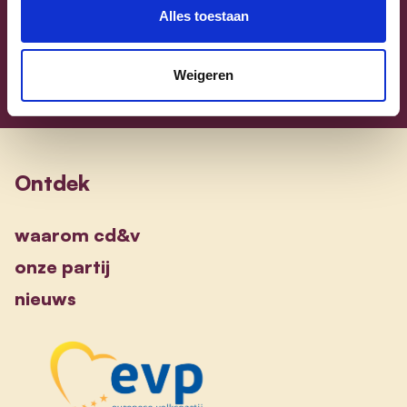
Sammy Mahdi
alle kandidaten
Alles toestaan
Weigeren
Ontdek
waarom cd&v
onze partij
nieuws