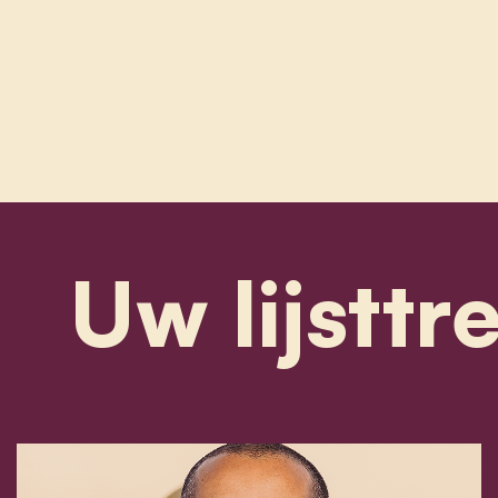
Uw lijsttr