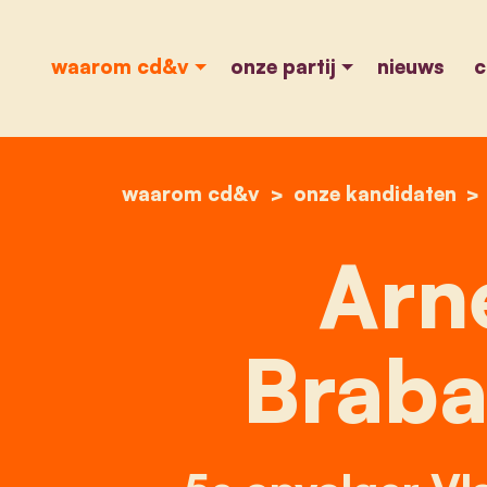
waarom cd&v
onze partij
nieuws
c
waarom cd&v
onze kandidaten
Arn
Braba