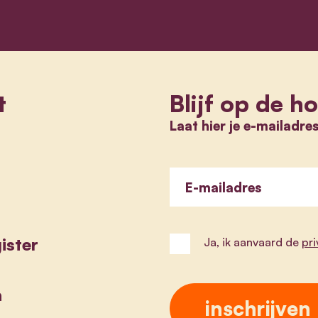
t
Blijf op de h
Laat hier je e-mailadre
E-mailadres
ister
Ja, ik aanvaard de
pr
a