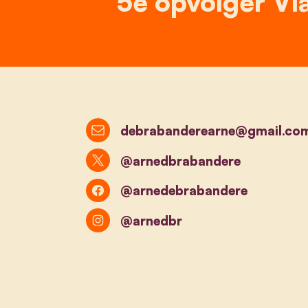
5e opvolger Vl
debrabanderearne@gmail.co
@arnedbrabandere
@arnedebrabandere
@arnedbr