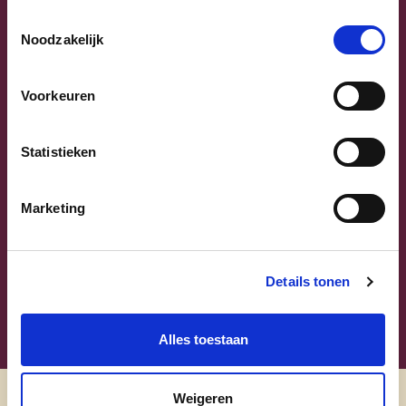
Previous
Next
Toestemmingsselectie
Noodzakelijk
Voorkeuren
Statistieken
Sammy Mahdi
Vlaams-Brabant | Federaal Parlement
Marketing
Sammy Mahdi
alle kandidaten
Details tonen
Alles toestaan
Weigeren