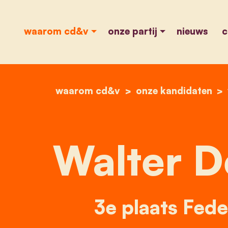
waarom cd&v
onze partij
nieuws
c
waarom cd&v
onze kandidaten
Walter D
3e plaats Fede