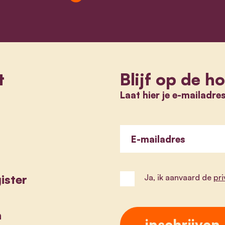
t
Blijf op de h
Laat hier je e-mailadre
E-mailadres
ister
Ja, ik aanvaard de
pr
a