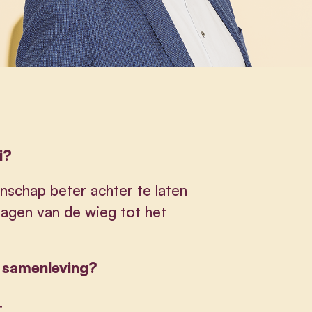
i?
schap beter achter te laten
dragen van de wieg tot het
e samenleving?
.