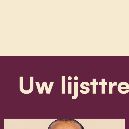
Uw lijsttr