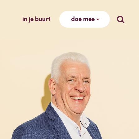
in je buurt
zoek op
doe mee