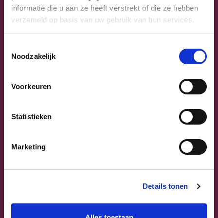
informatie die u aan ze heeft verstrekt of die ze hebben
verzameld op basis van uw gebruik van hun services.
Toestemmingsselectie
Noodzakelijk
Previous
Next
Voorkeuren
Statistieken
Marketing
Sammy Mahdi
Vlaams-Brabant | Federaal Parlement
Details tonen
Sammy Mahdi
alle kandidaten
Alles toestaan