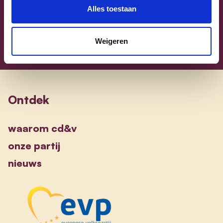
alle kandidaten
Alles toestaan
Weigeren
Ontdek
waarom cd&v
onze partij
nieuws