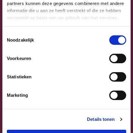
partners kunnen deze gegevens combineren met andere
informatie die u aan ze heeft verstrekt of die ze hebben
verzameld op basis van uw gebruik van hun services.
Toestemmingsselectie
Noodzakelijk
Previous
Next
Voorkeuren
Statistieken
Marketing
Sammy Mahdi
Details tonen
Vlaams-Brabant | Federaal Parlement
Sammy Mahdi