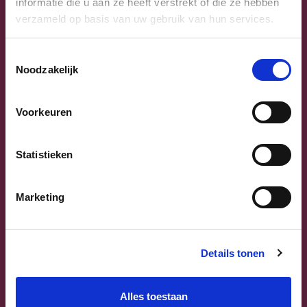
informatie die u aan ze heeft verstrekt of die ze hebben
verzameld op basis van uw gebruik van hun services.
Toestemmingsselectie
Noodzakelijk
Previous
Next
Voorkeuren
Statistieken
Marketing
Sammy Mahdi
Vlaams-Brabant | Federaal Parlement
Details tonen
Sammy Mahdi
alle kandidaten
Alles toestaan