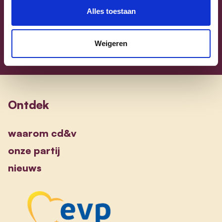
Sammy Mahdi
alle kandidaten
Alles toestaan
Weigeren
Ontdek
waarom cd&v
onze partij
nieuws