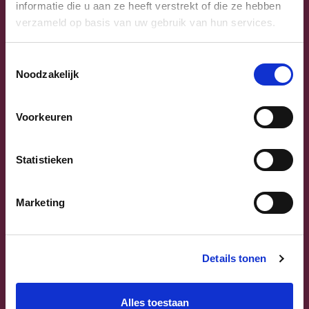
informatie die u aan ze heeft verstrekt of die ze hebben
verzameld op basis van uw gebruik van hun services.
Toestemmingsselectie
Noodzakelijk
Previous
Next
Voorkeuren
Statistieken
Marketing
Sammy Mahdi
Vlaams-Brabant | Federaal Parlement
Details tonen
Sammy Mahdi
alle kandidaten
Alles toestaan