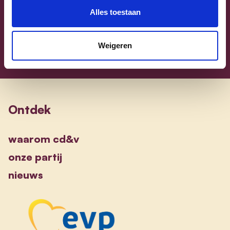
Sammy Mahdi
alle kandidaten
Alles toestaan
Weigeren
Ontdek
waarom cd&v
onze partij
nieuws