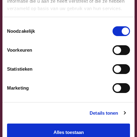
informatie die u aan ze heeft verstrekt of die ze hebben
verzameld op basis van uw gebruik van hun services.
Toestemmingsselectie
Noodzakelijk
Previous
Next
Voorkeuren
Statistieken
Marketing
Sammy Mahdi
Vlaams-Brabant | Federaal Parlement
Details tonen
Sammy Mahdi
alle kandidaten
Alles toestaan