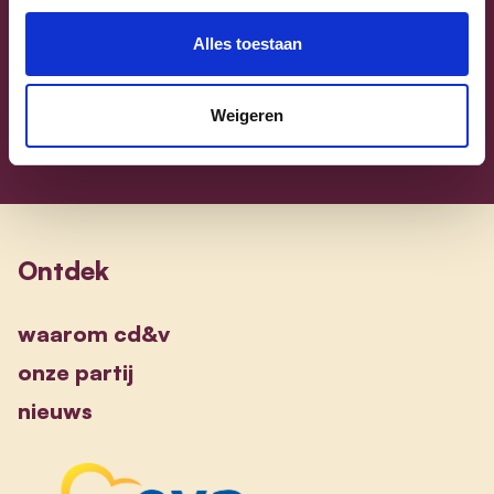
Vlaams-Brabant | Federaal Parlement
Alles toestaan
Sammy Mahdi
alle kandidaten
Weigeren
Ontdek
waarom cd&v
onze partij
nieuws