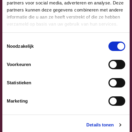
Uw lijsttrekkers
partners voor social media, adverteren en analyse. Deze
partners kunnen deze gegevens combineren met andere
informatie die u aan ze heeft verstrekt of die ze hebben
verzameld op basis van uw gebruik van hun services.
Toestemmingsselectie
Noodzakelijk
Voorkeuren
Previous
Next
Statistieken
Marketing
Sammy Mahdi
Details tonen