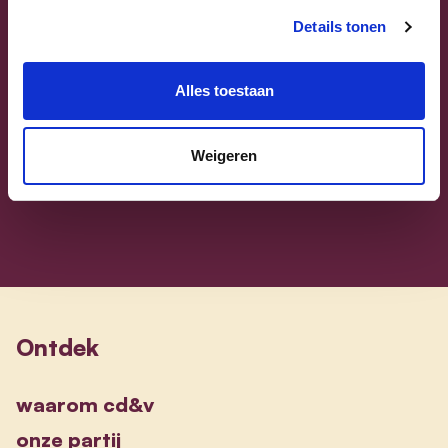
Details tonen
Sammy Mahdi
Alles toestaan
Vlaams-Brabant | Federaal Parlement
Sammy Mahdi
Weigeren
alle kandidaten
Ontdek
waarom cd&v
onze partij