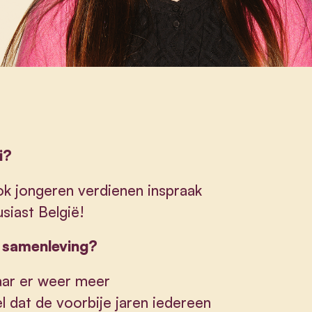
i?
ook jongeren verdienen inspraak
siast België!
e samenleving?
waar er weer meer
l dat de voorbije jaren iedereen