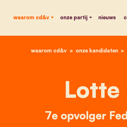
waarom cd&v
onze partij
nieuws
c
waarom cd&v
onze kandidaten
Lotte
7e opvolger Fed