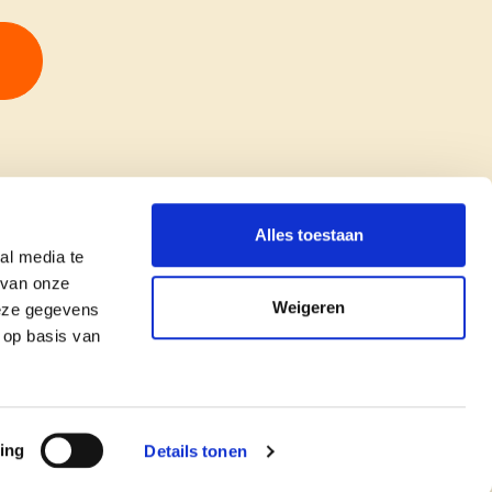
Alles toestaan
al media te
 van onze
Weigeren
deze gegevens
 op basis van
copyright © cd&v
Privacyverklaring
|
Cookie verklaring
ing
Details tonen