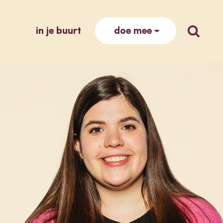
in je buurt
zoek op
doe mee