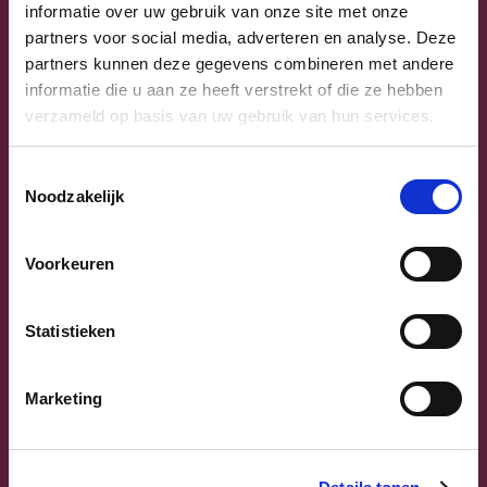
informatie over uw gebruik van onze site met onze
partners voor social media, adverteren en analyse. Deze
Uw lijsttrekkers
partners kunnen deze gegevens combineren met andere
informatie die u aan ze heeft verstrekt of die ze hebben
verzameld op basis van uw gebruik van hun services.
Toestemmingsselectie
Noodzakelijk
Voorkeuren
Previous
Next
Statistieken
Marketing