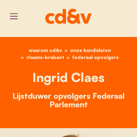
waarom cd&v
home
onze kandidaten
ingrid claes
vlaams-brabant
federaal opvolgers
Ingrid Claes
Lijstduwer opvolgers Federaal
Parlement