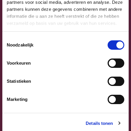
partners voor social media, adverteren en analyse. Deze
partners kunnen deze gegevens combineren met andere
informatie die u aan ze heeft verstrekt of die ze hebben
verzameld op basis van uw gebruik van hun services.
Toestemmingsselectie
Noodzakelijk
Voorkeuren
Previous
Next
Statistieken
Marketing
Sammy Mahdi
Details tonen
Vlaams-Brabant | Federaal Parlement