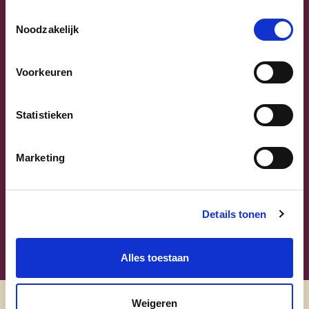
Previous
Next
Toestemmingsselectie
Noodzakelijk
Voorkeuren
Statistieken
Sammy Mahdi
Vlaams-Brabant | Federaal Parlement
Marketing
Sammy Mahdi
alle kandidaten
Details tonen
Alles toestaan
Weigeren