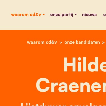
waarom cd&v
onze partij
nieuws
c
waarom cd&v
onze kandidaten
Hild
Craene