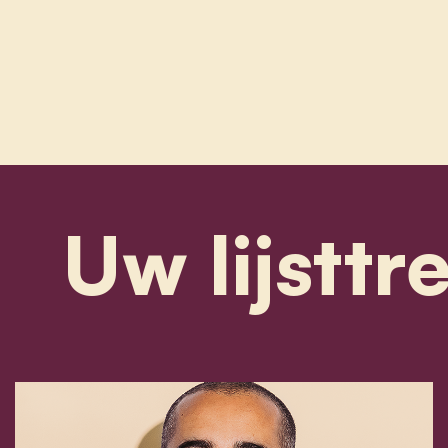
Uw lijsttr