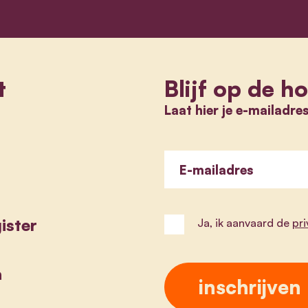
t
Blijf op de h
Laat hier je e-mailadre
E-mailadres
ister
Ja, ik aanvaard de
pr
a