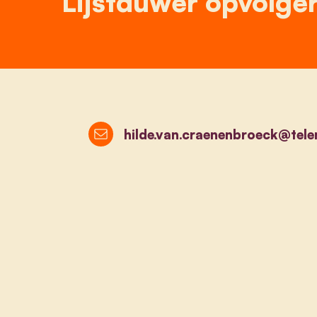
Lijstduwer opvolge
hilde.van.craenenbroeck@tele