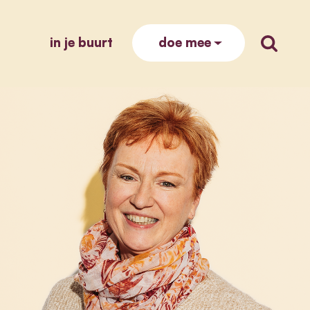
in je buurt
zoek op
doe mee