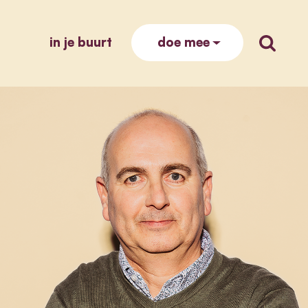
in je buurt
zoek op
doe mee