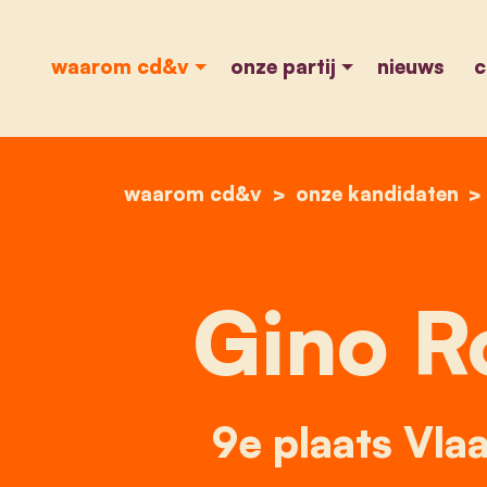
waarom cd&v
onze partij
nieuws
c
waarom cd&v
onze kandidaten
Gino R
9e plaats Vla