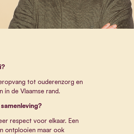
i?
nderopvang tot ouderenzorg en
n in de Vlaamse rand.
e samenleving?
er respect voor elkaar. Een
an ontplooien maar ook