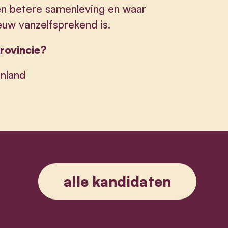
en betere samenleving en waar
euw vanzelfsprekend is.
provincie?
enland
alle kandidaten