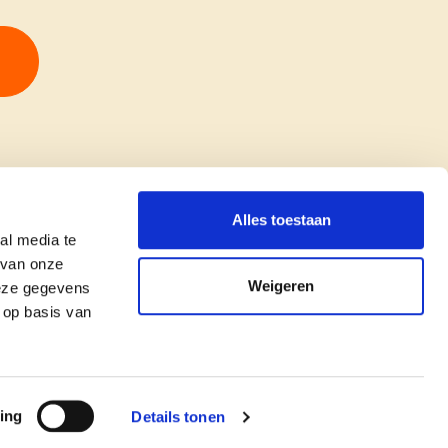
Alles toestaan
al media te
 van onze
Weigeren
deze gegevens
 op basis van
copyright © cd&v
Privacyverklaring
|
Cookie verklaring
ing
Details tonen