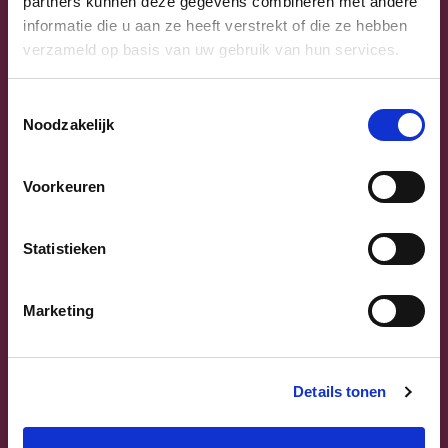
partners kunnen deze gegevens combineren met andere
informatie die u aan ze heeft verstrekt of die ze hebben
verzameld op basis van uw gebruik van hun services.
Toestemmingsselectie
Noodzakelijk
Previous
Next
Voorkeuren
Statistieken
Marketing
Sammy Mahdi
Vlaams-Brabant | Federaal Parlement
Details tonen
Sammy Mahdi
alle kandidaten