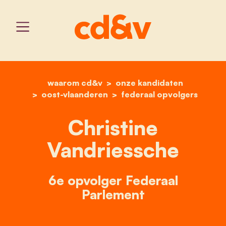
waarom cd&v
home
onze kandidaten
christine vandriessche
oost-vlaanderen
federaal opvolgers
Christine
Vandriessche
6e opvolger Federaal
Parlement