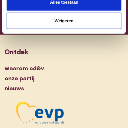
Alles toestaan
Weigeren
Ontdek
waarom cd&v
onze partij
nieuws